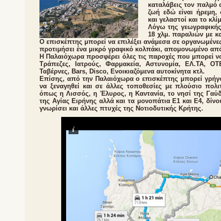
καταλάβεις τον παλμό
ζωή εδώ είναι ήρεμη,
και γελαστοί και το κλί
Λόγω της γεωγραφικής
18 χλμ. παραλιών με κ
Ο επισκέπτης μπορεί να επιλέξει ανάμεσα σε οργανωμένε
προτιμήσει ένα μικρό γραφικό κολπάκι, απομονωμένο απ
Η Παλαιόχωρα προσφέρει όλες τις παροχές που μπορεί να
Τράπεζες, Ιατρούς, Φαρμακεία, Αστυνομία, ΕΛ.ΤΑ, ΟΤΕ
Ταβέρνες, Bars, Disco, Ενοικιαζόμενα αυτοκίνητα κτλ.
Επίσης, από την Παλαιόχωρα ο επισκέπτης μπορεί γρήγ
να ξεναγηθεί και σε άλλες τοποθεσίες με πλούσιο πολιτ
όπως η Λισσός, η Έλυρος, η Καντανία, το νησί της Γαύδ
της Αγίας Ειρήνης αλλά και τα μονοπάτια Ε1 και Ε4, δίνο
γνωρίσει και άλλες πτυχές της Νοτιοδυτικής Κρήτης.